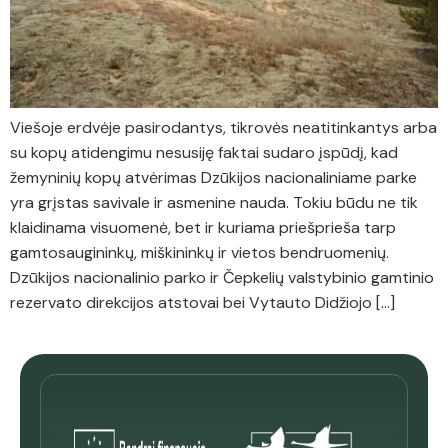
Viešoje erdvėje pasirodantys, tikrovės neatitinkantys arba
su kopų atidengimu nesusiję faktai sudaro įspūdį, kad
žemyninių kopų atvėrimas Dzūkijos nacionaliniame parke
yra grįstas savivale ir asmenine nauda. Tokiu būdu ne tik
klaidinama visuomenė, bet ir kuriama priešprieša tarp
gamtosaugininkų, miškininkų ir vietos bendruomenių.
Dzūkijos nacionalinio parko ir Čepkelių valstybinio gamtinio
rezervato direkcijos atstovai bei Vytauto Didžiojo […]