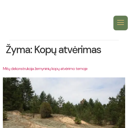
Žyma:
Kopų atvėrimas
Mitų dekonstrukcija žemyninių kopų atvėrimo temoje