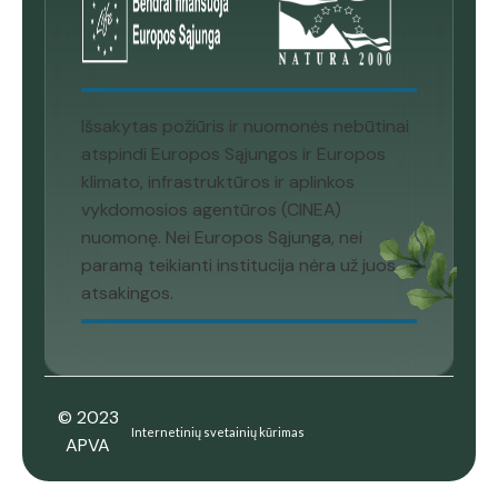
Išsakytas požiūris ir nuomonės nebūtinai
atspindi Europos Sąjungos ir Europos
klimato, infrastruktūros ir aplinkos
vykdomosios agentūros (CINEA)
nuomonę. Nei Europos Sąjunga, nei
paramą teikianti institucija nėra už juos
atsakingos.
© 2023
Internetinių svetainių kūrimas
APVA