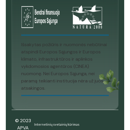
Išsakytas požiūris ir nuomonės nebūtinai
atspindi Europos Sąjungos ir Europos
klimato, infrastruktūros ir aplinkos
vykdomosios agentūros (CINEA)
nuomonę. Nei Europos Sąjunga, nei
paramą teikianti institucija nėra už juos
atsakingos.
© 2023
Internetinių svetainių kūrimas
APVA