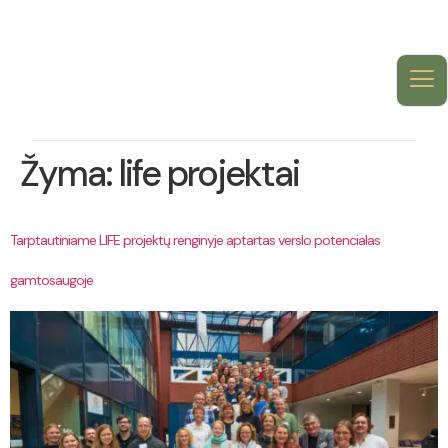
Žyma:
life projektai
Tarptautiniame LIFE projektų renginyje aptartas verslo potencialas
gamtosaugoje