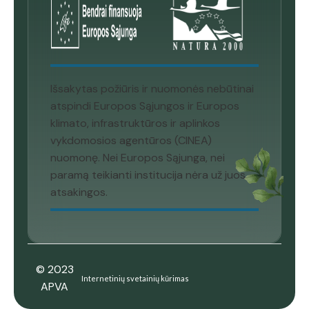
Išsakytas požiūris ir nuomonės nebūtinai
atspindi Europos Sąjungos ir Europos
klimato, infrastruktūros ir aplinkos
vykdomosios agentūros (CINEA)
nuomonę. Nei Europos Sąjunga, nei
paramą teikianti institucija nėra už juos
atsakingos.
© 2023
Internetinių svetainių kūrimas
APVA