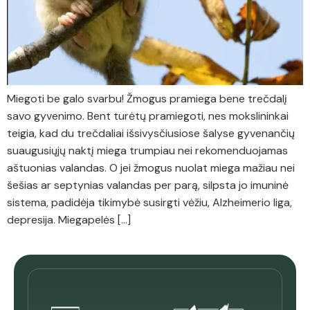
Miegoti be galo svarbu! Žmogus pramiega bene trečdalį
savo gyvenimo. Bent turėtų pramiegoti, nes mokslininkai
teigia, kad du trečdaliai išsivysčiusiose šalyse gyvenančių
suaugusiųjų naktį miega trumpiau nei rekomenduojamas
aštuonias valandas. O jei žmogus nuolat miega mažiau nei
šešias ar septynias valandas per parą, silpsta jo imuninė
sistema, padidėja tikimybė susirgti vėžiu, Alzheimerio liga,
depresija. Miegapelės […]