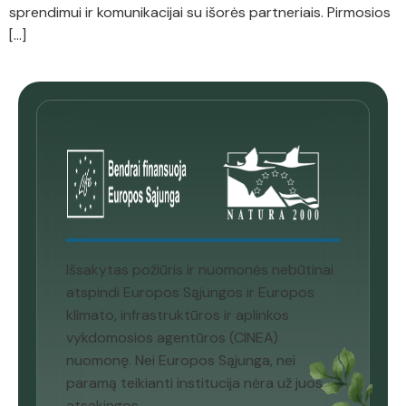
sprendimui ir komunikacijai su išorės partneriais. Pirmosios
[…]
Išsakytas požiūris ir nuomonės nebūtinai
atspindi Europos Sąjungos ir Europos
klimato, infrastruktūros ir aplinkos
vykdomosios agentūros (CINEA)
nuomonę. Nei Europos Sąjunga, nei
paramą teikianti institucija nėra už juos
atsakingos.