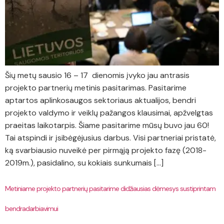
Šių metų sausio 16 – 17 dienomis įvyko jau antrasis
projekto partnerių metinis pasitarimas. Pasitarime
aptartos aplinkosaugos sektoriaus aktualijos, bendri
projekto valdymo ir veiklų pažangos klausimai, apžvelgtas
praeitas laikotarpis. Šiame pasitarime mūsų buvo jau 60!
Tai atspindi ir įsibėgėjusius darbus. Visi partneriai pristatė,
ką svarbiausio nuveikė per pirmąją projekto fazę (2018-
2019m.), pasidalino, su kokiais sunkumais […]
Metiniame projekto partnerių pasitarime didžiausias dėmesys sustiprintam
bendradarbiavimui