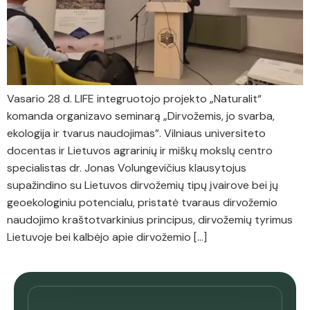
Vasario 28 d. LIFE integruotojo projekto „Naturalit“
komanda organizavo seminarą „Dirvožemis, jo svarba,
ekologija ir tvarus naudojimas”. Vilniaus universiteto
docentas ir Lietuvos agrarinių ir miškų mokslų centro
specialistas dr. Jonas Volungevičius klausytojus
supažindino su Lietuvos dirvožemių tipų įvairove bei jų
geoekologiniu potencialu, pristatė tvaraus dirvožemio
naudojimo kraštotvarkinius principus, dirvožemių tyrimus
Lietuvoje bei kalbėjo apie dirvožemio […]