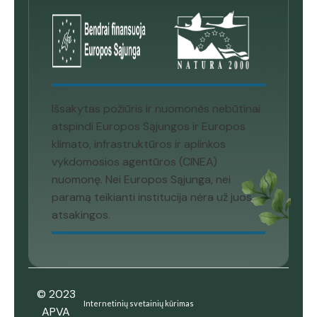
Išsakytas požiūris ir nuomonės nebūtinai
atspindi Europos Sąjungos ir Europos
klimato, infrastruktūros ir aplinkos
vykdomosios agentūros (CINEA)
nuomonę. Nei Europos Sąjunga, nei
paramą teikianti institucija nėra už juos
atsakingos.
© 2023
Internetinių svetainių kūrimas
APVA