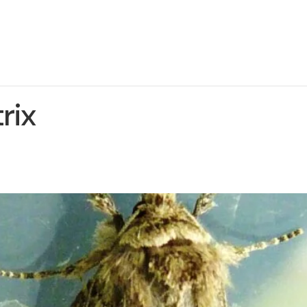
ie
Projekto
Naujienos
Kontaktai
jektą
įgyvendinimas
rix