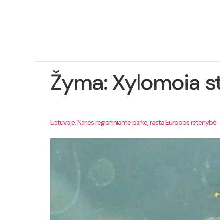
Ap
pro
Žyma:
Xylomoia st
Lietuvoje, Neries regioniniame parke, rasta Europos retenybė