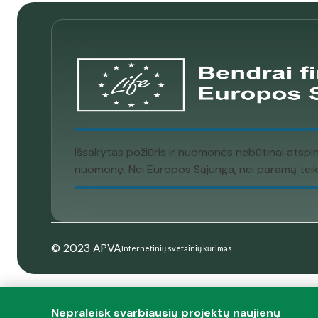
Išsakytas požiūris ir nuomonės nebūtinai atspi
nuomonę. Nei Europos Sąjunga, nei paramą teikia
© 2023 APVA
Internetinių svetainių kūrimas
Nepraleisk svarbiausių projektų naujienų