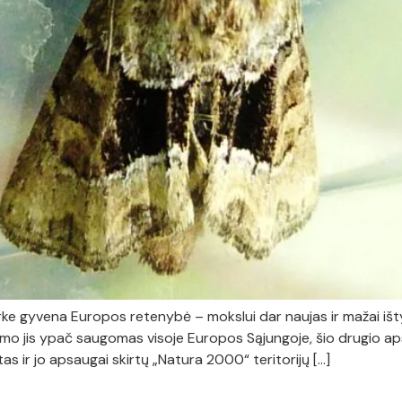
ke gyvena Europos retenybė – mokslui dar naujas ir mažai išty
umo jis ypač saugomas visoje Europos Sąjungoje, šio drugio aps
tas ir jo apsaugai skirtų „Natura 2000“ teritorijų […]