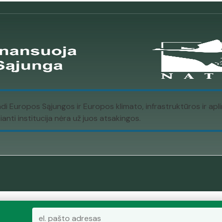
ndi Europos Sąjungos ir Europos klimato, infrastruktūros ir a
nti institucija nėra už juos atsakingos.