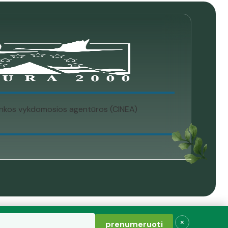
plinkos vykdomosios agentūros (CINEA)
×
prenumeruoti