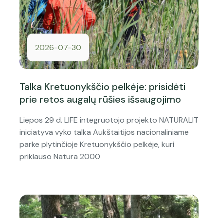
2026-07-30
Talka Kretuonykščio pelkėje: prisidėti
prie retos augalų rūšies išsaugojimo
Liepos 29 d. LIFE integruotojo projekto NATURALIT
iniciatyva vyko talka Aukštaitijos nacionaliniame
parke plytinčioje Kretuonykščio pelkėje, kuri
priklauso Natura 2000