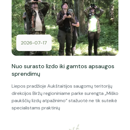
2026-07-17
Nuo surasto lizdo iki gamtos apsaugos
sprendimų
Liepos pradžioje Aukštaitijos saugomų teritorijų
direkcijos Biržų regioniniame parke surengta „Miško
paukščių lizdų atpažinimo“ stažuotė ne tik suteikė
specialistams praktinių