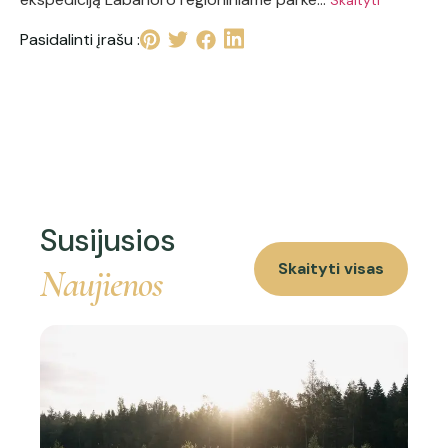
Skaityti
Pasidalinti įrašu :
Susijusios
Skaityti visas
Naujienos