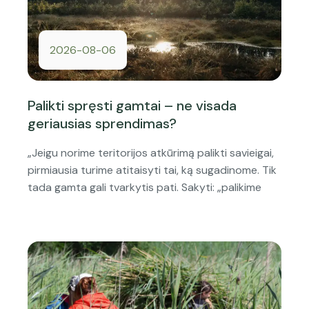
2026-08-06
Palikti spręsti gamtai – ne visada
geriausias sprendimas?
„Jeigu norime teritorijos atkūrimą palikti savieigai,
pirmiausia turime atitaisyti tai, ką sugadinome. Tik
tada gamta gali tvarkytis pati. Sakyti: „palikime