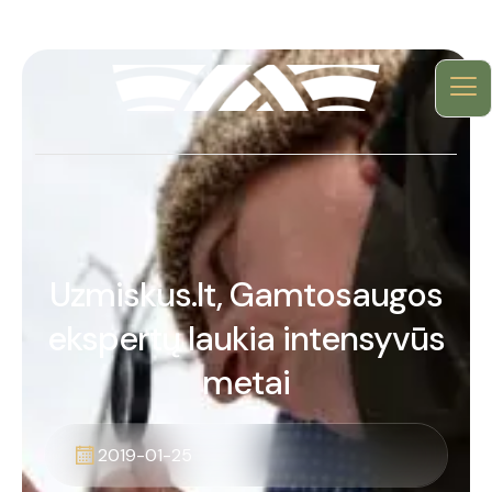
Uzmiskus.lt, Gamtosaugos
ekspertų laukia intensyvūs
metai
2019-01-25