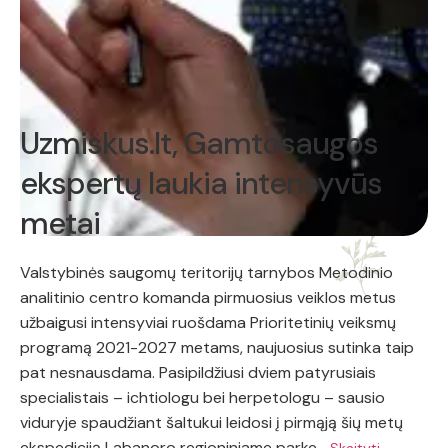
Uzmiskus.lt, Gamtosaugos
ekspertų laukia intensyvūs
metai
Valstybinės saugomų teritorijų tarnybos Metodinio
analitinio centro komanda pirmuosius veiklos metus
užbaigusi intensyviai ruošdama Prioritetinių veiksmų
programą 2021-2027 metams, naujuosius sutinka taip
pat nesnausdama. Pasipildžiusi dviem patyrusiais
specialistais – ichtiologu bei herpetologu – sausio
viduryje spaudžiant šaltukui leidosi į pirmąją šių metų
ekspediciją Labanoro regioniniame parke…