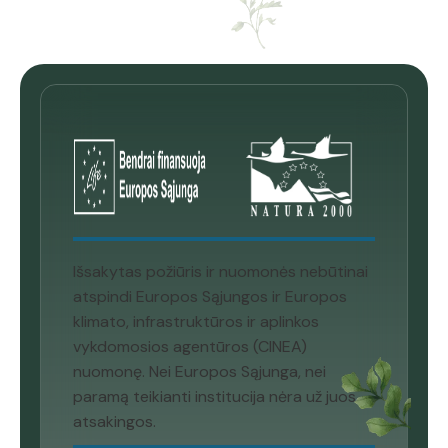
Išsakytas požiūris ir nuomonės nebūtinai
atspindi Europos Sąjungos ir Europos
klimato, infrastruktūros ir aplinkos
vykdomosios agentūros (CINEA)
nuomonę. Nei Europos Sąjunga, nei
paramą teikianti institucija nėra už juos
atsakingos.