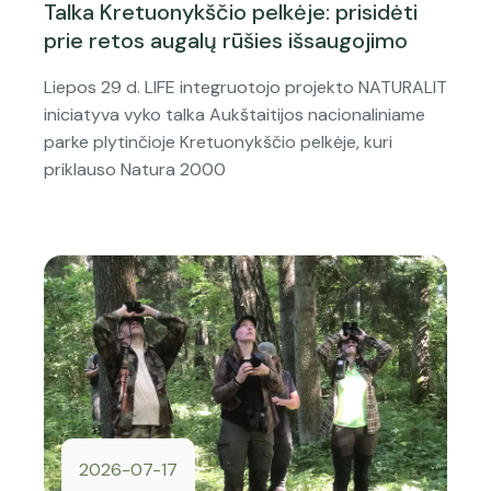
Talka Kretuonykščio pelkėje: prisidėti
prie retos augalų rūšies išsaugojimo
Liepos 29 d. LIFE integruotojo projekto NATURALIT
iniciatyva vyko talka Aukštaitijos nacionaliniame
parke plytinčioje Kretuonykščio pelkėje, kuri
priklauso Natura 2000
2026-07-17