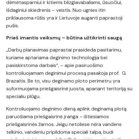
dėmėtasparniui ir kitiems blizgiavabaliams, ūsuočiui,
išdaginiui skiedrenis – veistis. Nuo ugnies itin
priklausoma rūšis yra ir Lietuvoje auganti paprastoji
pušis.
Prieš imantis veiksmų – būtina užtikrinti saugą
„Darbų planavimas paprastai prasideda pasitarimu,
kuriame aptariama deginimo technologija bei
pasiskirstoma darbais“, – apie pasiruošimo
kontroliuojamam deginimui procesą pasakoja prof. G.
Brazaitis. Be to, visu deginamo ploto perimetru yra
suformuojama priešgaisrinė juosta, apariant teritoriją su
specialiu plūgu.
Kontroliuojamo deginimo dieną aplink deginamą plotą
paruošiama priešgaisrinė įranga – ištiesiamos
priešgaisrinės žarnos. Jeigu netoliese nėra vandens
telkinio, vandeniu pripildoma speciali talpa, budi