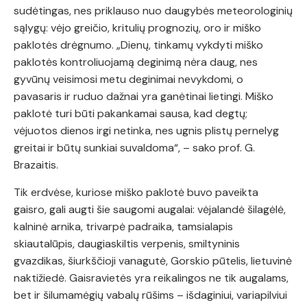
sudėtingas, nes priklauso nuo daugybės meteorologinių
sąlygų: vėjo greičio, kritulių prognozių, oro ir miško
paklotės drėgnumo. „Dienų, tinkamų vykdyti miško
paklotės kontroliuojamą deginimą nėra daug, nes
gyvūnų veisimosi metu deginimai nevykdomi, o
pavasaris ir ruduo dažnai yra ganėtinai lietingi. Miško
paklotė turi būti pakankamai sausa, kad degtų;
vėjuotos dienos irgi netinka, nes ugnis plistų pernelyg
greitai ir būtų sunkiai suvaldoma“, – sako prof. G.
Brazaitis.
Tik erdvėse, kuriose miško paklotė buvo paveikta
gaisro, gali augti šie saugomi augalai: vėjalandė šilagėlė,
kalninė arnika, trivarpė padraika, tamsialapis
skiautalūpis, daugiaskiltis verpenis, smiltyninis
gvazdikas, šiurkščioji vanagutė, Gorskio pūtelis, lietuvinė
naktižiedė. Gaisravietės yra reikalingos ne tik augalams,
bet ir šilumamėgių vabalų rūšims – išdaginiui, variapilviui