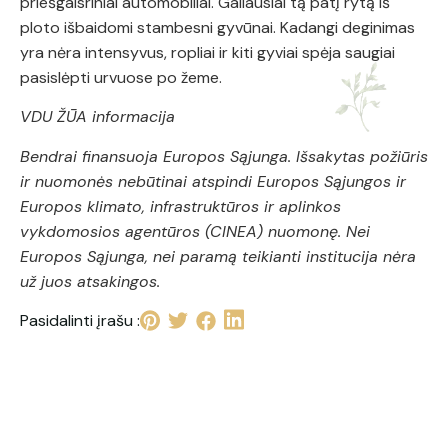
priešgaisriniai automobiliai. Galiausiai tą patį rytą iš
ploto išbaidomi stambesni gyvūnai. Kadangi deginimas
yra nėra intensyvus, ropliai ir kiti gyviai spėja saugiai
pasislėpti urvuose po žeme.
VDU ŽŪA informacija
Bendrai finansuoja Europos Sąjunga. Išsakytas požiūris
ir nuomonės nebūtinai atspindi Europos Sąjungos ir
Europos klimato, infrastruktūros ir aplinkos
vykdomosios agentūros (CINEA) nuomonę. Nei
Europos Sąjunga, nei paramą teikianti institucija nėra
už juos atsakingos.
Pasidalinti įrašu :