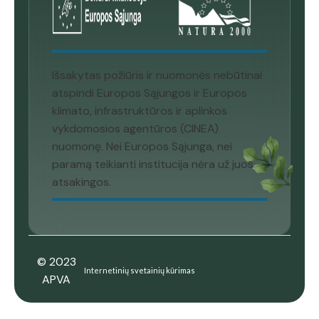
Išsakytas požiūris ir nuomonės nebūtinai
atspindi Europos Sąjungos ir Europos
klimato, infrastruktūros ir aplinkos
vykdomosios agentūros (CINEA)
nuomonę. Nei Europos Sąjunga, nei
paramą teikianti institucija nėra už juos
atsakingos.
© 2023
Internetinių svetainių kūrimas
APVA