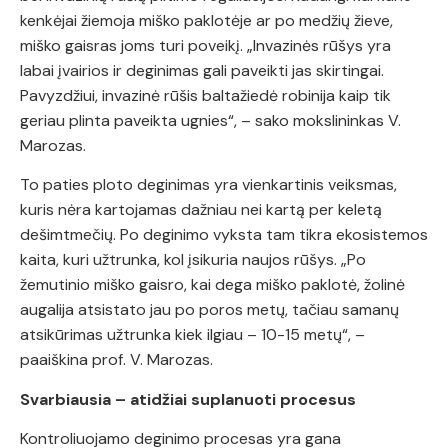
kenkėjai žiemoja miško paklotėje ar po medžių žieve,
miško gaisras joms turi poveikį. „Invazinės rūšys yra
labai įvairios ir deginimas gali paveikti jas skirtingai.
Pavyzdžiui, invazinė rūšis baltažiedė robinija kaip tik
geriau plinta paveikta ugnies“, – sako mokslininkas V.
Marozas.
To paties ploto deginimas yra vienkartinis veiksmas,
kuris nėra kartojamas dažniau nei kartą per keletą
dešimtmečių. Po deginimo vyksta tam tikra ekosistemos
kaita, kuri užtrunka, kol įsikuria naujos rūšys. „Po
žemutinio miško gaisro, kai dega miško paklotė, žolinė
augalija atsistato jau po poros metų, tačiau samanų
atsikūrimas užtrunka kiek ilgiau – 10-15 metų“, –
paaiškina prof. V. Marozas.
Svarbiausia – atidžiai suplanuoti procesus
Kontroliuojamo deginimo procesas yra gana