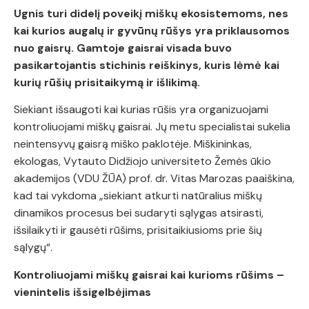
Ugnis turi didelį poveikį miškų ekosistemoms, nes
kai kurios augalų ir gyvūnų rūšys yra priklausomos
nuo gaisrų. Gamtoje gaisrai visada buvo
pasikartojantis stichinis reiškinys, kuris lėmė kai
kurių rūšių prisitaikymą ir išlikimą.
Siekiant išsaugoti kai kurias rūšis yra organizuojami
kontroliuojami miškų gaisrai. Jų metu specialistai sukelia
neintensyvų gaisrą miško paklotėje. Miškininkas,
ekologas, Vytauto Didžiojo universiteto Žemės ūkio
akademijos (VDU ŽŪA) prof. dr. Vitas Marozas paaiškina,
kad tai vykdoma „siekiant atkurti natūralius miškų
dinamikos procesus bei sudaryti sąlygas atsirasti,
išsilaikyti ir gausėti rūšims, prisitaikiusioms prie šių
sąlygų“.
Kontroliuojami miškų gaisrai kai kurioms rūšims –
vienintelis išsigelbėjimas