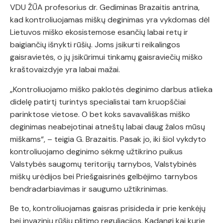
VDU ŽŪA profesorius dr. Gediminas Brazaitis antrina,
kad kontroliuojamas miškų deginimas yra vykdomas dėl
Lietuvos miško ekosistemose esančių labai retų ir
baigiančių išnykti rūšių. Joms įsikurti reikalingos
gaisravietės, o jų įsikūrimui tinkamų gaisraviečių miško
kraštovaizdyje yra labai mažai.
„Kontroliuojamo miško paklotės deginimo darbus atlieka
didelę patirtį turintys specialistai tam kruopščiai
parinktose vietose. O bet koks savavališkas miško
deginimas neabejotinai atneštų labai daug žalos mūsų
miškams“, – teigia G. Brazaitis. Pasak jo, iki šiol vykdyto
kontroliuojamo deginimo sėkmę užtikrino puikus
Valstybės saugomų teritorijų tarnybos, Valstybinės
miškų urėdijos bei Priešgaisrinės gelbėjimo tarnybos
bendradarbiavimas ir saugumo užtikrinimas.
Be to, kontroliuojamas gaisras prisideda ir prie kenkėjų
bei invazinių rūšių plitimo reguliacijos. Kadangi kai kurie