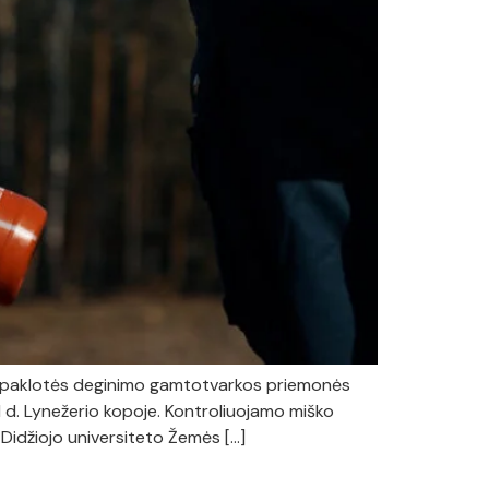
ško paklotės deginimo gamtotvarkos priemonės
 d. Lynežerio kopoje. Kontroliuojamo miško
Didžiojo universiteto Žemės […]