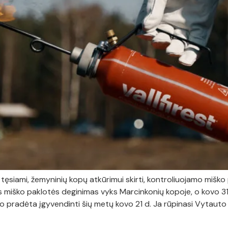
) tęsiami, žemyninių kopų atkūrimui skirti, kontroliuojamo mi
s miško paklotės deginimas vyks Marcinkonių kopoje, o kovo 31
radėta įgyvendinti šių metų kovo 21 d. Ja rūpinasi Vytauto 