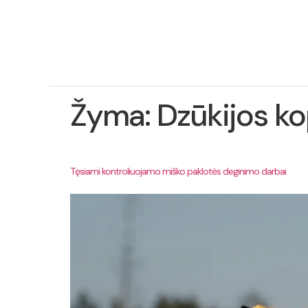
Ap
pro
Žyma:
Dzūkijos k
Tęsiami kontroliuojamo miško paklotės deginimo darbai