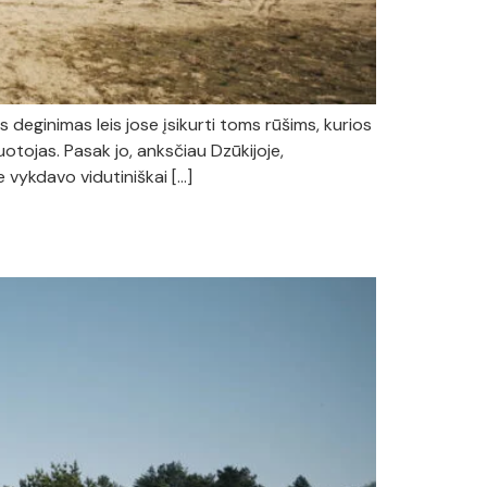
deginimas leis jose įsikurti toms rūšims, kurios
tojas. Pasak jo, anksčiau Dzūkijoje,
e vykdavo vidutiniškai […]