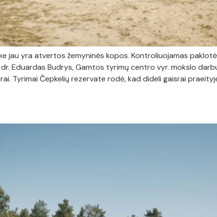
ke jau yra atvertos žemyninės kopos. Kontroliuojamas paklotės 
. dr. Eduardas Budrys, Gamtos tyrimų centro vyr. mokslo darbuo
i. Tyrimai Čepkelių rezervate rodė, kad dideli gaisrai praeityj