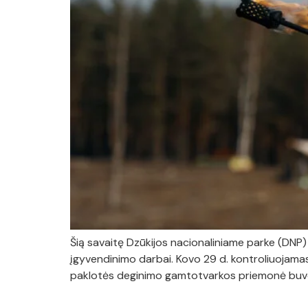
Šią savaitę Dzūkijos nacionaliniame parke (DNP
įgyvendinimo darbai. Kovo 29 d. kontroliuojama
paklotės deginimo gamtotvarkos priemonė buvo p