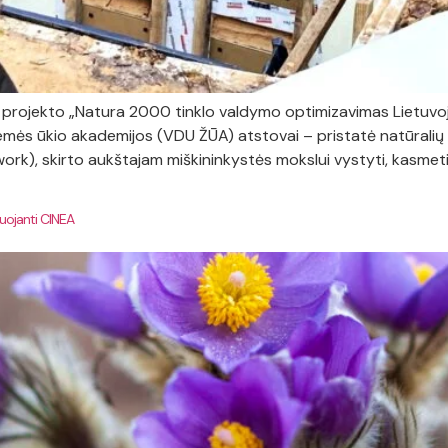
 projekto „Natura 2000 tinklo valdymo optimizavimas Lietuvoje“
emės ūkio akademijos (VDU ŽŪA) atstovai – pristatė natūralių 
work), skirto aukštajam miškininkystės mokslui vystyti, kasmeti
uojanti CINEA