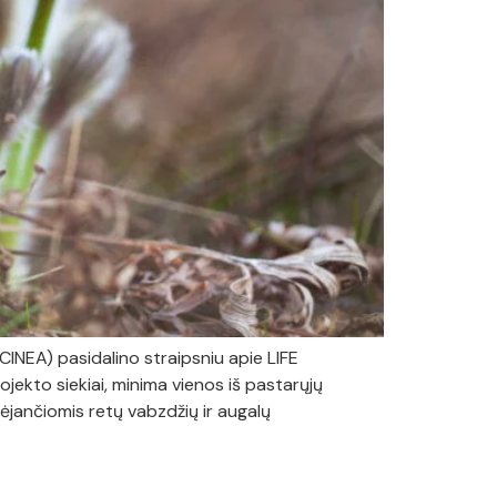
CINEA) pasidalino straipsniu apie LIFE
ekto siekiai, minima vienos iš pastarųjų
ėjančiomis retų vabzdžių ir augalų