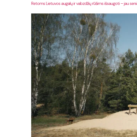
Retoms Lietuvos augalų ir vabzdžių rūšims išsaugoti – jau sen