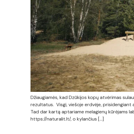
Džiaugiamės, kad Dzūkijos kopų atvėrimas sulauki
rezultatus. Visgi, viešoje erdvėje, prisidengian
Tad dar kartą aptariame melagienų kūrėjams labi
https://naturalit.lt/, o kylančius […]