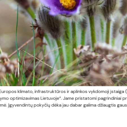
ropos klimato, infrastruktūros ir aplinkos vykdomoji įstaiga (
mo optimizavimas Lietuvoje“. Jame pristatomi pagrindiniai proj
šmė. Įgyvendintų pokyčių dėka jau dabar galima džiaugtis gaus