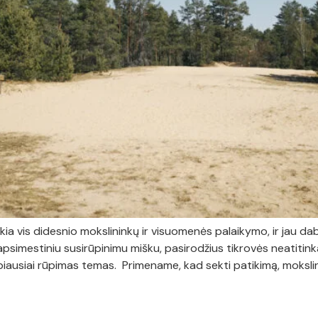
a vis didesnio mokslininkų ir visuomenės palaikymo, ir jau dab
t apsimestiniu susirūpinimu mišku, pasirodžius tikrovės neatiti
ausiai rūpimas temas. Primename, kad sekti patikimą, mokslini