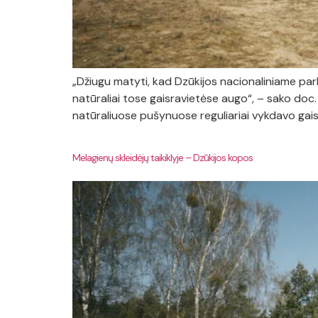
„Džiugu matyti, kad Dzūkijos nacionaliniame par
natūraliai tose gaisravietėse augo“, – sako doc
natūraliuose pušynuose reguliariai vykdavo gaisra
Melagienų skleidėjų taikiklyje – Dzūkijos kopos