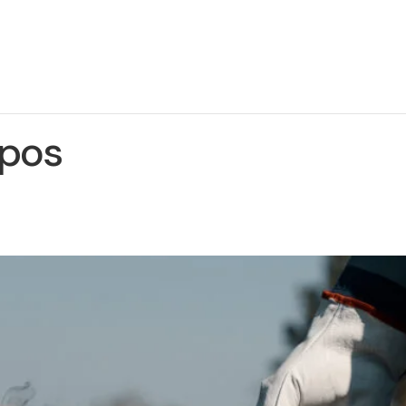
ie
Projekto
Naujienos
Kontaktai
jektą
įgyvendinimas
opos