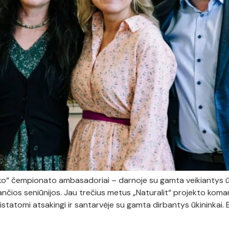
ko“ čempionato ambasadoriai – darnoje su gamta veikiantys ūki
ančios seniūnijos. Jau trečius metus „Naturalit“ projekto kom
istatomi atsakingi ir santarvėje su gamta dirbantys ūkininkai