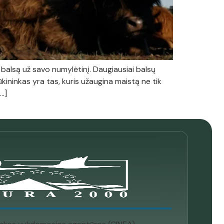
i balsą už savo numylėtinį. Daugiausiai balsų
ininkas yra tas, kuris užaugina maistą ne tik
[…]