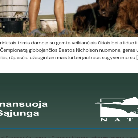
trinktais trimis darnoje su gamta veikiančiais ūkiais bei atiduot
lą. Čempionatą globojančios Beatos Nicholson nuomone, geras ūk
 meilės, rūpesčio užaugintam maistui bei jautraus sugyvenimo su 