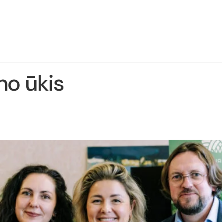
ie
Projekto
Naujienos
Kontaktai
jektą
įgyvendinimas
no ūkis