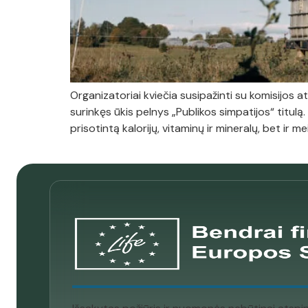
Organizatoriai kviečia susipažinti su komisijos a
surinkęs ūkis pelnys „Publikos simpatijos“ titu
prisotintą kalorijų, vitaminų ir mineralų, bet ir