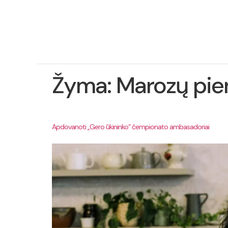
Ap
pro
Žyma:
Marozų pie
Apdovanoti „Gero ūkininko“ čempionato ambasadoriai