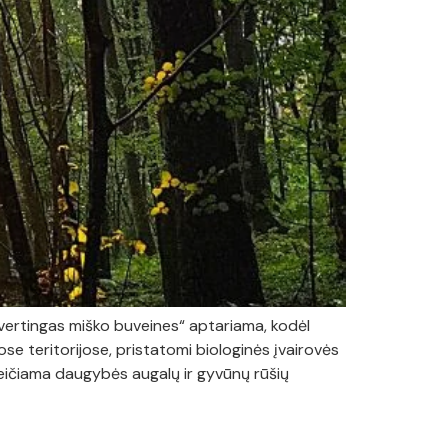
vertingas miško buveines“ aptariama, kodėl
e teritorijose, pristatomi biologinės įvairovės
akeičiama daugybės augalų ir gyvūnų rūšių