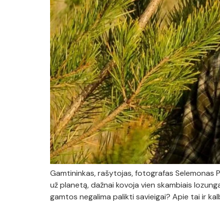
Gamtininkas, rašytojas, fotografas Selemonas P
už planetą, dažnai kovoja vien skambiais lozung
gamtos negalima palikti savieigai? Apie tai ir ka