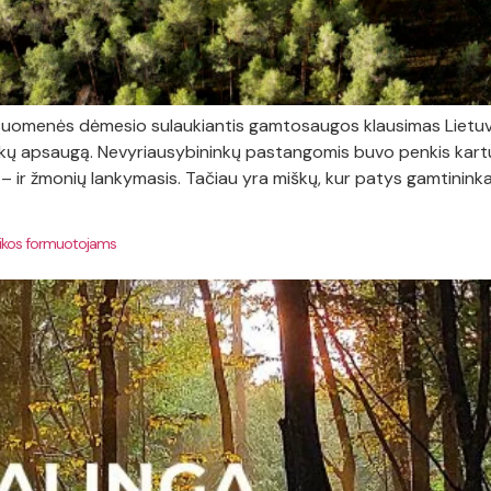
 visuomenės dėmesio sulaukiantis gamtosaugos klausimas Lietuv
 miškų apsaugą. Nevyriausybininkų pastangomis buvo penkis kartu
e – ir žmonių lankymasis. Tačiau yra miškų, kur patys gamtininkai 
itikos formuotojams