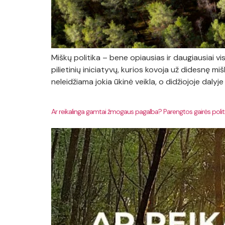
Miškų politika – bene opiausias ir daugiausiai
pilietinių iniciatyvų, kurios kovoja už didesnę
neleidžiama jokia ūkinė veikla, o didžiojoje dalyj
Ar reikalinga gamtai žmogaus pagalba? Parengtos gairės pol