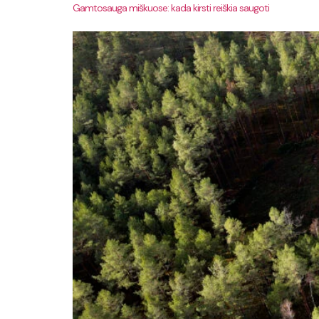
Gamtosauga miškuose: kada kirsti reiškia saugoti