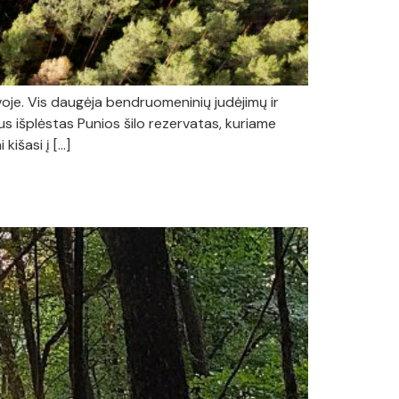
oje. Vis daugėja bendruomeninių judėjimų ir
s išplėstas Punios šilo rezervatas, kuriame
kišasi į […]