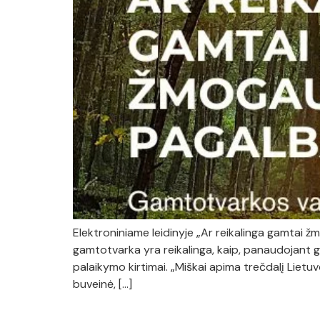
Elektroniniame leidinyje „Ar reikalinga gamtai
gamtotvarka yra reikalinga, kaip, panaudojant g
palaikymo kirtimai. „Miškai apima trečdalį Lietu
buveinė, […]