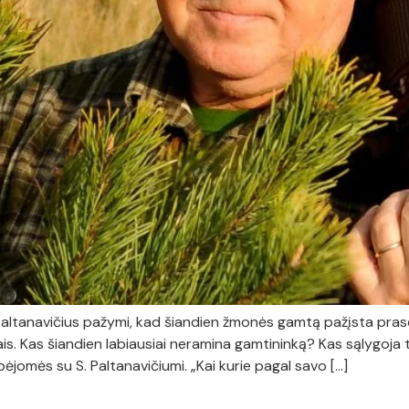
altanavičius pažymi, kad šiandien žmonės gamtą pažįsta prasč
ais. Kas šiandien labiausiai neramina gamtininką? Kas sąlygoja
lbėjomės su S. Paltanavičiumi. „Kai kurie pagal savo […]