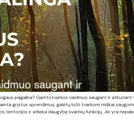
 žmogaus pagalba? Gamtotvarkos vaidmuo saugant ir atkuriant 
amta grįstus sprendimus, galėtų būti tvarkomi miškai saugomos
vos teritorijos ir atlieka daugybę svarbių funkcijų. Jie yra nep