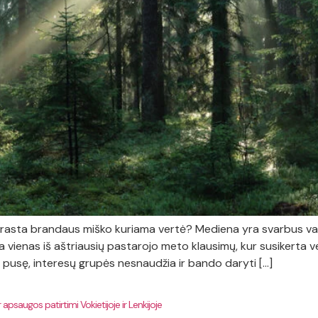
rarasta brandaus miško kuriama vertė? Mediena yra svarbus val
ra vienas iš aštriausių pastarojo meto klausimų, kur susikerta 
 pusę, interesų grupės nesnaudžia ir bando daryti […]
saugos patirtimi Vokietijoje ir Lenkijoje