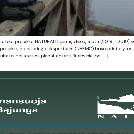
gruotojo projekto NATURALIT pirmų dviejų metų (2018 – 2019) v
rojektų monitoringo ekspertams (NEEMO) buvo pristatytos poli
ultatai bei ateities planai, aptarti finansiniai bei […]