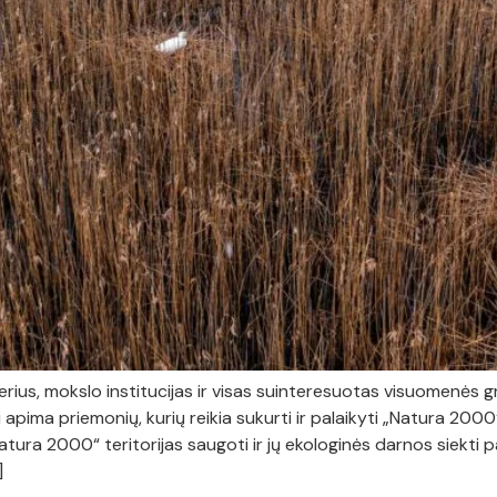
nerius, mokslo institucijas ir visas suinteresuotas visuomenės
ima priemonių, kurių reikia sukurti ir palaikyti „Natura 2000“ tin
ura 2000“ teritorijas saugoti ir jų ekologinės darnos siekti p
]