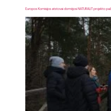
Europos Komisijos atstovai domėjosi NATURALIT projekto pa