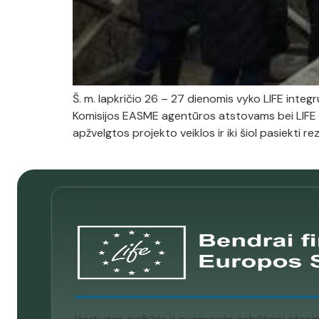
Š. m. lapkričio 26 – 27 dienomis vyko LIFE inte
Komisijos EASME agentūros atstovams bei LIFE p
apžvelgtos projekto veiklos ir iki šiol pasiekti rez