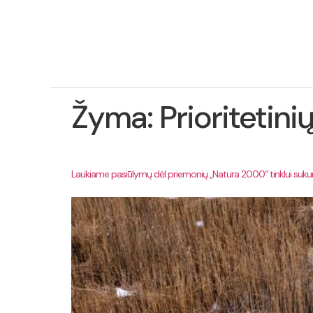
Ap
pro
Žyma:
Prioritetin
Laukiame pasiūlymų dėl priemonių „Natura 2000“ tinklui sukurti