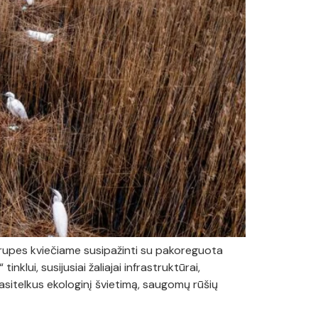
 grupes kviečiame susipažinti su pakoreguota
klui, susijusiai žaliajai infrastruktūrai,
asitelkus ekologinį švietimą, saugomų rūšių