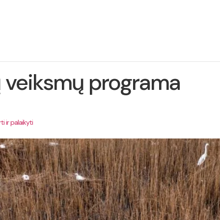
ie
Projekto
Naujienos
Kontaktai
jektą
įgyvendinimas
ių veiksmų programa
 ir palaikyti