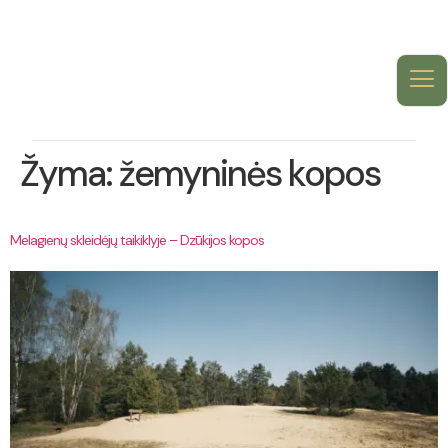
Žyma:
žemyninės kopos
Melagienų skleidėjų taikiklyje – Dzūkijos kopos