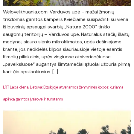
Welovelithuania.com: Varduvos upė – mažai žmonių
trikdomas gamtos kampelis Kviečiame susipažinti su viena
iš buveinių apsaugai svarbių „Natura 2000“ tinklo
saugomų teritorijų – Varduvos upe. Natūralūs stačių šlaitų
medynai, siauro slėnio mikroklimatas, upės dešiniajame
krante, jos nedidelės kilpos siauriausioje vietoje esantis
Rimolių piliakalnis, upės vingiuose atsiveriančiuose
„paveiksluose“ augantys šimtamečiai ąžuolai užburia pirmą
kart čia apsilankiusius. […]
LRT Laba diena, Lietuva: Dzūkijoje atveriamos žemyninės kopos: kuriama
aplinka gamtos įvairovei ir turistams