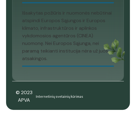
Išsakytas požiūris ir nuomonės nebūtinai
atspindi Europos Sąjungos ir Europos
klimato, infrastruktūros ir aplinkos
vykdomosios agentūros (CINEA)
nuomonę. Nei Europos Sąjunga, nei
paramą teikianti institucija nėra už juos
atsakingos.
© 2023
Internetinių svetainių kūrimas
APVA