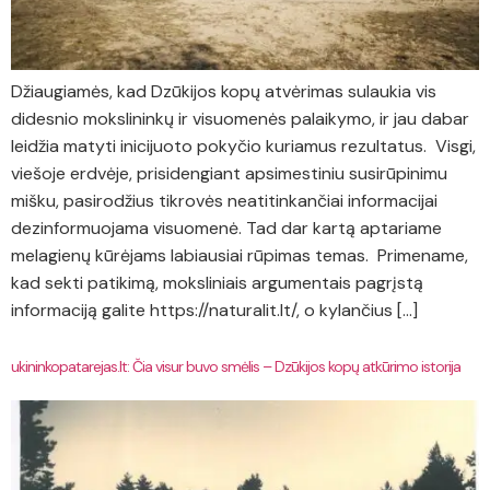
Džiaugiamės, kad Dzūkijos kopų atvėrimas sulaukia vis
didesnio mokslininkų ir visuomenės palaikymo, ir jau dabar
leidžia matyti inicijuoto pokyčio kuriamus rezultatus. Visgi,
viešoje erdvėje, prisidengiant apsimestiniu susirūpinimu
mišku, pasirodžius tikrovės neatitinkančiai informacijai
dezinformuojama visuomenė. Tad dar kartą aptariame
melagienų kūrėjams labiausiai rūpimas temas. Primename,
kad sekti patikimą, moksliniais argumentais pagrįstą
informaciją galite https://naturalit.lt/, o kylančius […]
ukininkopatarejas.lt: Čia visur buvo smėlis – Dzūkijos kopų atkūrimo istorija