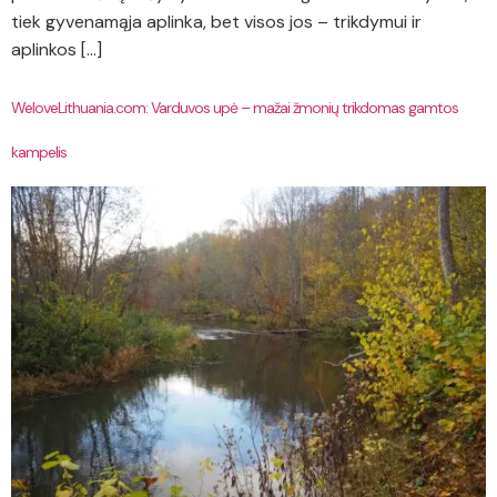
tiek gyvenamąja aplinka, bet visos jos – trikdymui ir
aplinkos […]
WeloveLithuania.com: Varduvos upė – mažai žmonių trikdomas gamtos
kampelis