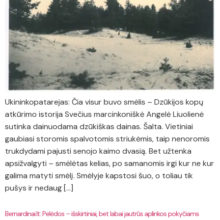
Ukininkopatarejas: Čia visur buvo smėlis – Dzūkijos kopų
atkūrimo istorija Svečius marcinkoniškė Angelė Liuolienė
sutinka dainuodama dzūkiškas dainas. Šalta. Vietiniai
gaubiasi storomis spalvotomis striukėmis, taip nenoromis
trukdydami pajusti senojo kaimo dvasią. Bet užtenka
apsižvalgyti – smėlėtas kelias, po samanomis irgi kur ne kur
galima matyti smėlį. Smėlyje kapstosi šuo, o toliau tik
pušys ir nedaug […]
Bernardinai.lt: Pelėdos – išskirtiniai, bet labai jautrūs aplinkos pokyčiams