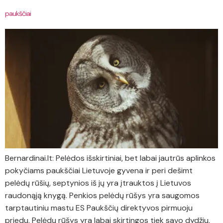
paukščiai
Bernardinai.lt: Pelėdos išskirtiniai, bet labai jautrūs aplinkos
pokyčiams paukščiai Lietuvoje gyvena ir peri dešimt
pelėdų rūšių, septynios iš jų yra įtrauktos į Lietuvos
raudonąją knygą. Penkios pelėdų rūšys yra saugomos
tarptautiniu mastu ES Paukščių direktyvos pirmuoju
priedu. Pelėdų rūšys yra labai skirtingos tiek savo dydžiu,