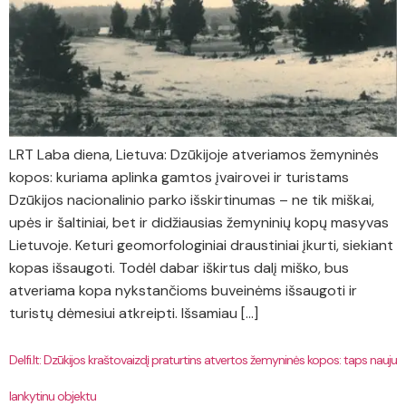
LRT Laba diena, Lietuva: Dzūkijoje atveriamos žemyninės
kopos: kuriama aplinka gamtos įvairovei ir turistams
Dzūkijos nacionalinio parko išskirtinumas – ne tik miškai,
upės ir šaltiniai, bet ir didžiausias žemyninių kopų masyvas
Lietuvoje. Keturi geomorfologiniai draustiniai įkurti, siekiant
kopas išsaugoti. Todėl dabar iškirtus dalį miško, bus
atveriama kopa nykstančioms buveinėms išsaugoti ir
turistų dėmesiui atkreipti. Išsamiau […]
Delfi.lt: Dzūkijos kraštovaizdį praturtins atvertos žemyninės kopos: taps nauju
lankytinu objektu