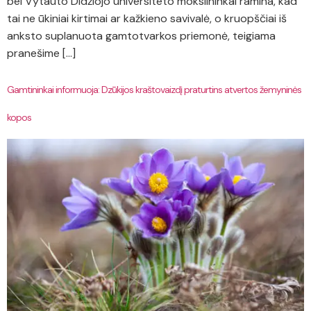
bei Vytauto Didžiojo universiteto mokslininkai ramina, kad
tai ne ūkiniai kirtimai ar kažkieno savivalė, o kruopščiai iš
anksto suplanuota gamtotvarkos priemonė, teigiama
pranešime […]
Gamtininkai informuoja: Dzūkijos kraštovaizdį praturtins atvertos žemyninės
kopos