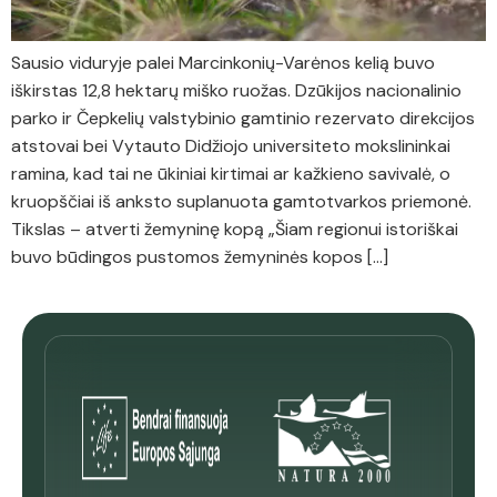
Sausio viduryje palei Marcinkonių-Varėnos kelią buvo
iškirstas 12,8 hektarų miško ruožas. Dzūkijos nacionalinio
parko ir Čepkelių valstybinio gamtinio rezervato direkcijos
atstovai bei Vytauto Didžiojo universiteto mokslininkai
ramina, kad tai ne ūkiniai kirtimai ar kažkieno savivalė, o
kruopščiai iš anksto suplanuota gamtotvarkos priemonė.
Tikslas – atverti žemyninę kopą „Šiam regionui istoriškai
buvo būdingos pustomos žemyninės kopos […]