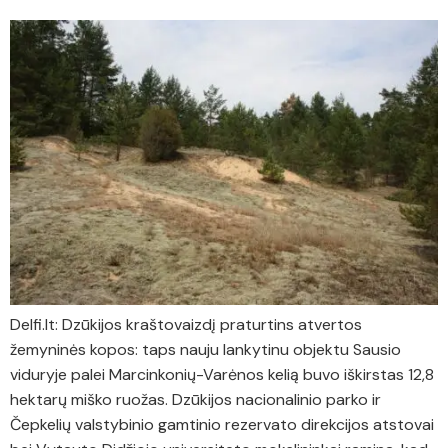
Delfi.lt: Dzūkijos kraštovaizdį praturtins atvertos
žemyninės kopos: taps nauju lankytinu objektu Sausio
viduryje palei Marcinkonių-Varėnos kelią buvo iškirstas 12,8
hektarų miško ruožas. Dzūkijos nacionalinio parko ir
Čepkelių valstybinio gamtinio rezervato direkcijos atstovai