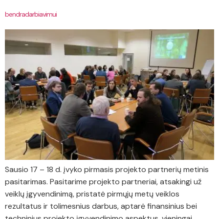
bendradarbiavimui
Sausio 17 – 18 d. įvyko pirmasis projekto partnerių metinis
pasitarimas. Pasitarime projekto partneriai, atsakingi už
veiklų įgyvendinimą, pristatė pirmųjų metų veiklos
rezultatus ir tolimesnius darbus, aptarė finansinius bei
techninius projekto įgyvendinimo aspektus, vieningai