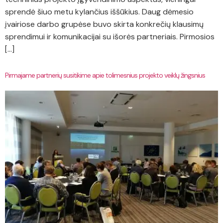
sprendė šiuo metu kylančius iššūkius. Daug dėmesio
įvairiose darbo grupėse buvo skirta konkrečių klausimų
sprendimui ir komunikacijai su išorės partneriais. Pirmosios
[…]
Pirmajame partnerių susitikime apie tolimesnius projekto veiklų žingsnius