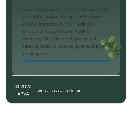
Išsakytas požiūris ir nuomonės nebūtinai
atspindi Europos Sąjungos ir Europos
klimato, infrastruktūros ir aplinkos
vykdomosios agentūros (CINEA)
nuomonę. Nei Europos Sąjunga, nei
paramą teikianti institucija nėra už juos
atsakingos.
© 2023
Internetinių svetainių kūrimas
APVA