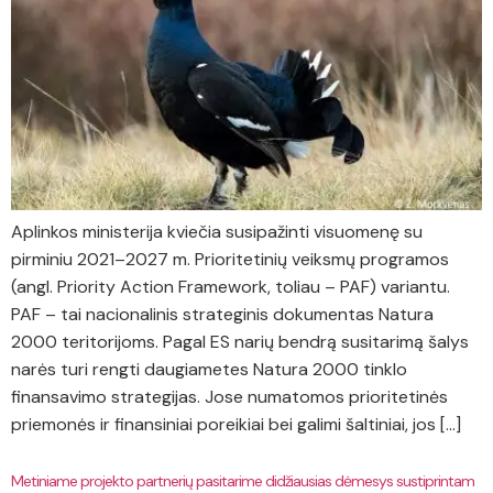
Aplinkos ministerija kviečia susipažinti visuomenę su
pirminiu 2021–2027 m. Prioritetinių veiksmų programos
(angl. Priority Action Framework, toliau – PAF) variantu.
PAF – tai nacionalinis strateginis dokumentas Natura
2000 teritorijoms. Pagal ES narių bendrą susitarimą šalys
narės turi rengti daugiametes Natura 2000 tinklo
finansavimo strategijas. Jose numatomos prioritetinės
priemonės ir finansiniai poreikiai bei galimi šaltiniai, jos […]
Metiniame projekto partnerių pasitarime didžiausias dėmesys sustiprintam