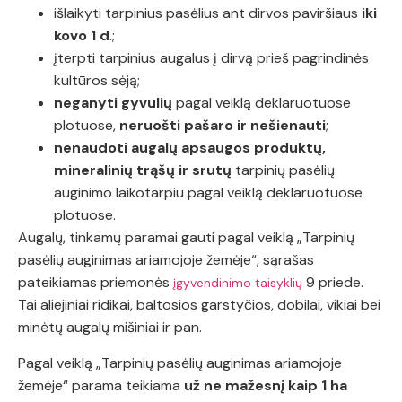
išlaikyti tarpinius pasėlius ant dirvos paviršiaus
iki
kovo 1 d
.;
įterpti tarpinius augalus į dirvą prieš pagrindinės
kultūros sėją;
neganyti gyvulių
pagal veiklą deklaruotuose
plotuose,
neruošti pašaro ir nešienauti
;
nenaudoti augalų apsaugos produktų,
mineralinių trąšų
ir srutų
tarpinių pasėlių
auginimo laikotarpiu pagal veiklą deklaruotuose
plotuose.
Augalų, tinkamų paramai gauti pagal veiklą „Tarpinių
pasėlių auginimas ariamojoje žemėje“, sąrašas
pateikiamas priemonės
9 priede.
įgyvendinimo taisyklių
Tai aliejiniai ridikai, baltosios garstyčios, dobilai, vikiai bei
minėtų augalų mišiniai ir pan.
Pagal veiklą „Tarpinių pasėlių auginimas ariamojoje
žemėje“ parama teikiama
už ne mažesnį kaip 1 ha