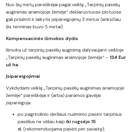
Nuo šių metų pareiškėjai pagal veiklą „Tarpinių pasėlių
auginimas ariamojoje žemėje“ deklaruotuose plotuose
gali prisiimti ir laikytis įsipareigojimų 3 metus (anksčiau
šis terminas buvo 5 metai).
Kompensacinės išmokos dydis
Išmoka už tarpinių pasėlių auginimą dalyvaujant veikloje
„Tarpinių pasėlių auginimas ariamojoje žemėje“ –
134 Eur
už ha.
Įsipareigojimai
Vykdydami veiklą „Tarpinių pasėlių auginimas ariamojoje
žemėje“ pareiškėjai ir (arba) paramos gavėjai
įsipareigoja:
po pagrindinio derliaus nuėmimo pasėti tarpinius
pasėlius ne vėliau kaip
iki rugsėjo 15
d.
(rekomenduojama pasėti per savaitę);