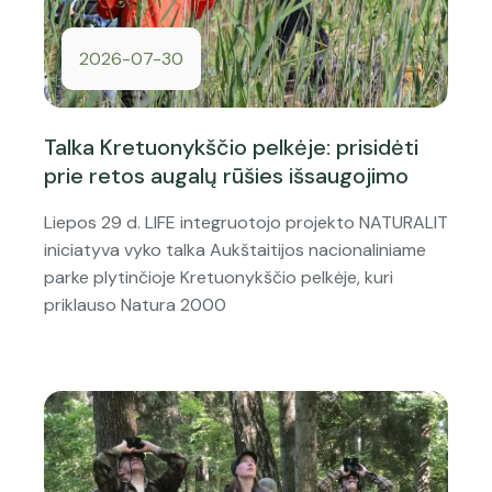
2026-07-30
Talka Kretuonykščio pelkėje: prisidėti
prie retos augalų rūšies išsaugojimo
Liepos 29 d. LIFE integruotojo projekto NATURALIT
iniciatyva vyko talka Aukštaitijos nacionaliniame
parke plytinčioje Kretuonykščio pelkėje, kuri
priklauso Natura 2000