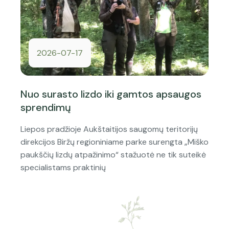
2026-07-17
Nuo surasto lizdo iki gamtos apsaugos
sprendimų
Liepos pradžioje Aukštaitijos saugomų teritorijų
direkcijos Biržų regioniniame parke surengta „Miško
paukščių lizdų atpažinimo“ stažuotė ne tik suteikė
specialistams praktinių