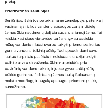
plotą
.
Prioritetinės seniūnijos
Seniūnijos, išskirtos pateikiamame žemėlapyje, patenka į
vadinamąją rizikos vandenų apsaugos zoną ir didelę
žemės ūkio naudmenų dalį čia sudaro ariamoji žemė. Tai
reiškia, kad šiose vietovėse tarša lengviau pasiekia
mūsų vandenis ir labai svarbu taikyti priemones, kurios
gerina vandens telkinių būklę. Tad, apsodindami savo
laukus tarpiniais pasėliais ir neleisdami erozijai ardyti
palikto atviro dirvožemio, ūkininkai prisidės prie
paviršinių vandens telkinių ir juose gyvenančių rūšių
būklės gerinimo, iš dirbamų žemės laukų išplaunamų
maisto medžiagų ir augalų apsaugos priemonių kiekių
sumažinimo.