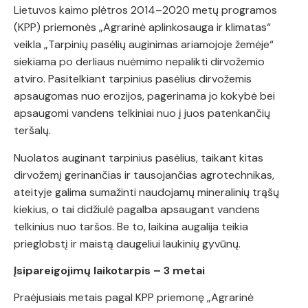
Lietuvos kaimo plėtros 2014–2020 metų programos
(KPP) priemonės „Agrarinė aplinkosauga ir klimatas“
veikla „Tarpinių pasėlių auginimas ariamojoje žemėje“
siekiama po derliaus nuėmimo nepalikti dirvožemio
atviro. Pasitelkiant tarpinius pasėlius dirvožemis
apsaugomas nuo erozijos, pagerinama jo kokybė bei
apsaugomi vandens telkiniai nuo į juos patenkančių
teršalų.
Nuolatos auginant tarpinius pasėlius, taikant kitas
dirvožemį gerinančias ir tausojančias agrotechnikas,
ateityje galima sumažinti naudojamų mineralinių trąšų
kiekius, o tai didžiulė pagalba apsaugant vandens
telkinius nuo taršos. Be to, laikina augalija teikia
prieglobstį ir maistą daugeliui laukinių gyvūnų.
Įsipareigojimų laikotarpis – 3 metai
Praėjusiais metais pagal KPP priemonę „Agrarinė