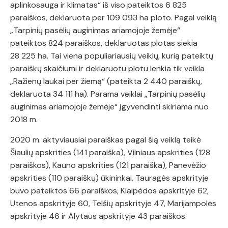
aplinkosauga ir klimatas“ iš viso pateiktos 6 825
paraiškos, deklaruota per 109 093 ha ploto. Pagal veiklą
„Tarpinių pasėlių auginimas ariamojoje žemėje“
pateiktos 824 paraiškos, deklaruotas plotas siekia
28 225 ha. Tai viena populiariausių veiklų, kurią pateiktų
paraiškų skaičiumi ir deklaruotu plotu lenkia tik veikla
„Ražienų laukai per žiemą“ (pateikta 2 440 paraiškų,
deklaruota 34 111 ha). Parama veiklai „Tarpinių pasėlių
auginimas ariamojoje žemėje“ įgyvendinti skiriama nuo
2018 m.
2020 m. aktyviausiai paraiškas pagal šią veiklą teikė
Šiaulių apskrities (141 paraiška), Vilniaus apskrities (128
paraiškos), Kauno apskrities (121 paraiška), Panevėžio
apskrities (110 paraiškų) ūkininkai. Tauragės apskrityje
buvo pateiktos 66 paraiškos, Klaipėdos apskrityje 62,
Utenos apskrityje 60, Telšių apskrityje 47, Marijampolės
apskrityje 46 ir Alytaus apskrityje 43 paraiškos.