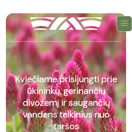
Kviečiame prisijungti prie
ūkininkų, gerinančių
divožemį ir saugančių
vandens telkinius nuo
taršos