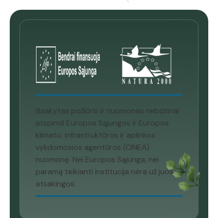
Išsakytas požiūris ir nuomonės nebūtinai
atspindi Europos Sąjungos ir Europos
klimato, infrastruktūros ir aplinkos
vykdomosios agentūros (CINEA)
nuomonę. Nei Europos Sąjunga, nei
paramą teikianti institucija nėra už juos
atsakingos.