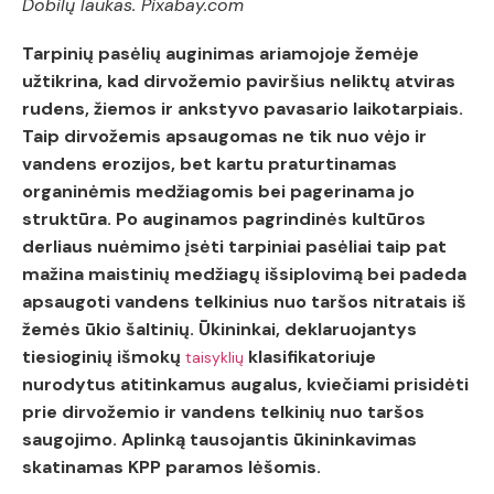
Dobilų laukas. Pixabay.com
Tarpinių pasėlių auginimas ariamojoje žemėje
užtikrina, kad dirvožemio paviršius neliktų atviras
rudens, žiemos ir ankstyvo pavasario laikotarpiais.
Taip dirvožemis apsaugomas ne tik nuo vėjo ir
vandens erozijos, bet kartu praturtinamas
organinėmis medžiagomis bei pagerinama jo
struktūra. Po auginamos pagrindinės kultūros
derliaus nuėmimo įsėti tarpiniai pasėliai taip pat
mažina maistinių medžiagų išsiplovimą bei padeda
apsaugoti vandens telkinius nuo taršos nitratais iš
žemės ūkio šaltinių. Ūkininkai, deklaruojantys
tiesioginių išmokų
klasifikatoriuje
taisyklių
nurodytus atitinkamus augalus, kviečiami prisidėti
prie dirvožemio ir vandens telkinių nuo taršos
saugojimo. Aplinką tausojantis ūkininkavimas
skatinamas KPP paramos lėšomis.