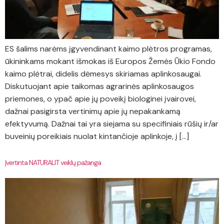
ES šalims narėms įgyvendinant kaimo plėtros programas,
ūkininkams mokant išmokas iš Europos Žemės Ūkio Fondo
kaimo plėtrai, didelis dėmesys skiriamas aplinkosaugai.
Diskutuojant apie taikomas agrarinės aplinkosaugos
priemones, o ypač apie jų poveikį biologinei įvairovei,
dažnai pasigirsta vertinimų apie jų nepakankamą
efektyvumą. Dažnai tai yra siejama su specifiniais rūšių ir/ar
buveinių poreikiais nuolat kintančioje aplinkoje, į […]
Įvertinta NATURALIT veiklų pažanga