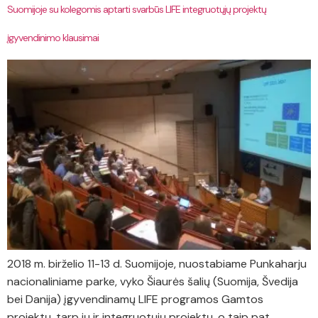
Suomijoje su kolegomis aptarti svarbūs LIFE integruotųjų projektų
įgyvendinimo klausimai
2018 m. birželio 11-13 d. Suomijoje, nuostabiame Punkaharju
nacionaliniame parke, vyko Šiaurės šalių (Suomija, Švedija
bei Danija) įgyvendinamų LIFE programos Gamtos
projektų, tarp jų ir integruotųjų projektų, o taip pat