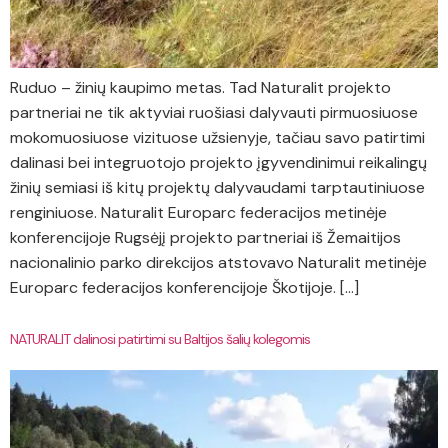
Ruduo – žinių kaupimo metas. Tad Naturalit projekto
partneriai ne tik aktyviai ruošiasi dalyvauti pirmuosiuose
mokomuosiuose vizituose užsienyje, tačiau savo patirtimi
dalinasi bei integruotojo projekto įgyvendinimui reikalingų
žinių semiasi iš kitų projektų dalyvaudami tarptautiniuose
renginiuose. Naturalit Europarc federacijos metinėje
konferencijoje Rugsėjį projekto partneriai iš Žemaitijos
nacionalinio parko direkcijos atstovavo Naturalit metinėje
Europarc federacijos konferencijoje Škotijoje. […]
NATURALIT dalinosi patirtimi su Baltijos šalių kolegomis