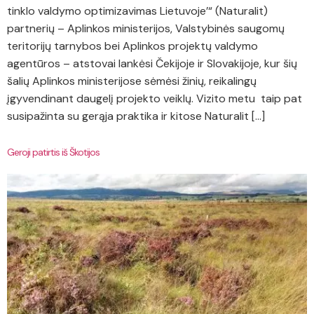
tinklo valdymo optimizavimas Lietuvoje’“ (Naturalit)
partnerių – Aplinkos ministerijos, Valstybinės saugomų
teritorijų tarnybos bei Aplinkos projektų valdymo
agentūros – atstovai lankėsi Čekijoje ir Slovakijoje, kur šių
šalių Aplinkos ministerijose sėmėsi žinių, reikalingų
įgyvendinant daugelį projekto veiklų. Vizito metu taip pat
susipažinta su gerąja praktika ir kitose Naturalit […]
Geroji patirtis iš Škotijos