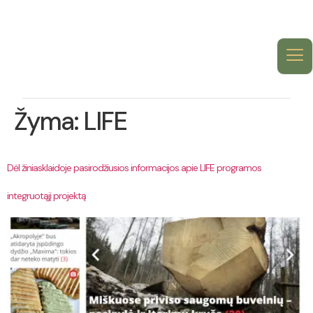
Žyma:
LIFE
Dėl žiniasklaidoje pasirodžiusios informacijos apie LIFE programos
integruotąjį projektą