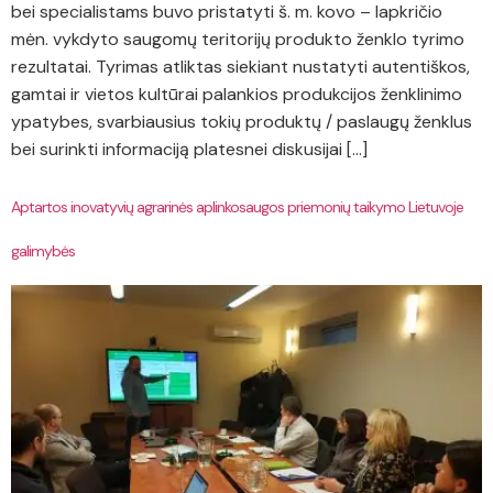
bei specialistams buvo pristatyti š. m. kovo – lapkričio
mėn. vykdyto saugomų teritorijų produkto ženklo tyrimo
rezultatai. Tyrimas atliktas siekiant nustatyti autentiškos,
gamtai ir vietos kultūrai palankios produkcijos ženklinimo
ypatybes, svarbiausius tokių produktų / paslaugų ženklus
bei surinkti informaciją platesnei diskusijai […]
Aptartos inovatyvių agrarinės aplinkosaugos priemonių taikymo Lietuvoje
galimybės