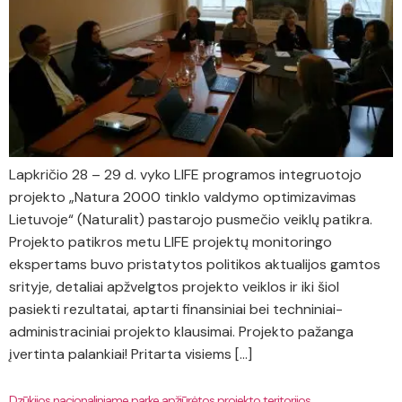
Lapkričio 28 – 29 d. vyko LIFE programos integruotojo
projekto „Natura 2000 tinklo valdymo optimizavimas
Lietuvoje“ (Naturalit) pastarojo pusmečio veiklų patikra.
Projekto patikros metu LIFE projektų monitoringo
ekspertams buvo pristatytos politikos aktualijos gamtos
srityje, detaliai apžvelgtos projekto veiklos ir iki šiol
pasiekti rezultatai, aptarti finansiniai bei techniniai-
administraciniai projekto klausimai. Projekto pažanga
įvertinta palankiai! Pritarta visiems […]
Dzūkijos nacionaliniame parke apžiūrėtos projekto teritorijos