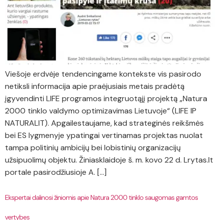
Viešoje erdvėje tendencingame kontekste vis pasirodo
netiksli informacija apie praėjusiais metais pradėtą
įgyvendinti LIFE programos integruotąjį projektą „Natura
2000 tinklo valdymo optimizavimas Lietuvoje“ (LIFE IP
NATURALIT). Apgailestaujame, kad strateginės reikšmės
bei ES lygmenyje ypatingai vertinamas projektas nuolat
tampa politinių ambicijų bei lobistinių organizacijų
užsipuolimų objektu. Žiniasklaidoje š. m. kovo 22 d. Lrytas.lt
portale pasirodžiusioje A. […]
Ekspertai dalinosi žiniomis apie Natura 2000 tinklo saugomas gamtos
vertybes