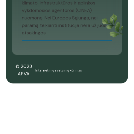
klimato, infrastruktūros ir aplinkos
vykdomosios agentūros (CINEA)
nuomonę. Nei Europos Sąjunga, nei
paramą teikianti institucija nėra už juos
atsakingos.
© 2023
Internetinių svetainių kūrimas
APVA