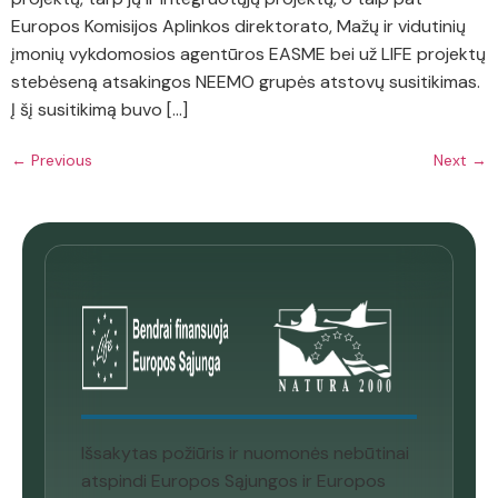
Europos Komisijos Aplinkos direktorato, Mažų ir vidutinių
įmonių vykdomosios agentūros EASME bei už LIFE projektų
stebėseną atsakingos NEEMO grupės atstovų susitikimas.
Į šį susitikimą buvo […]
←
Previous
Next
→
Išsakytas požiūris ir nuomonės nebūtinai
atspindi Europos Sąjungos ir Europos